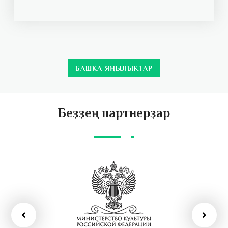
БАШКА ЯҢЫЛЫКТАР
Беҙҙең партнерҙар