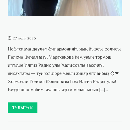
27 июля 2026
Нефтекама дәүләт филармонияһының йырсы-солисы
Гөлсиә Фәнил ҡыҙы Мараканова һәм уның тормош
иптәше Илгиз Радик улы Халисовты законлы
никахтары — туй көндәре менән ҡайнар ҡотлайбыҙ 💍❤
Хөрмәтле Гөлсиә Фәнил ҡыҙы һәм Илгиз Радик улы!
Һеҙҙе ошо мөһим, яуаплы аҙым менән ысын […]...
ТУЛЫРАҠ