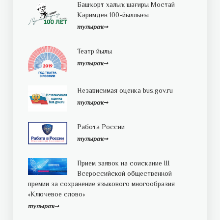
Башҡорт халыҡ шағиры Мостай
Кәримден 100-йыллығы
тулыраҡ
Театр йылы
тулыраҡ
Независимая оценка bus.gov.ru
тулыраҡ
Работа России
тулыраҡ
Прием заявок на соискание III
Всероссийской общественной
премии за сохранение языкового многообразия
«Ключевое слово»
тулыраҡ