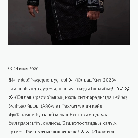
24 июля 2026
❗Иғтибар❗️ Ҡәҙерле дуҫтар! 💫 «ЮлдашХит-2026»
тамашаһында әүҙем ҡатнашыуығыҙҙы һорайбыҙ! 🎶🎵🎼
🎤 «Юлдаш» радиоһының июль хит-парадында «Ай ҡыҙ
булһын» йыры (Айбулат Рәхмәтуллин көйө,
ЯҡупҠолмой һүҙҙәре) менән Нефтекама дәүләт
филармонияһы солисы, Башҡортостандың халыҡ
артисы Раян Алтыншин ҡатнаша! 🔥🔥 ✨Талантлы