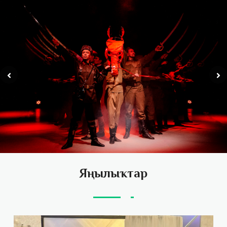
Яңылыҡтар