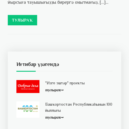
йырсыға тауышығыҙҙы бирергә онытмағыҙ, […]...
ТУЛЫРАҠ
Иғтибар үҙәгендә
"Изге эштәр" проекты
тулыраҡ
Башҡортостан Республикаһынын 100
йыллығы
тулыраҡ