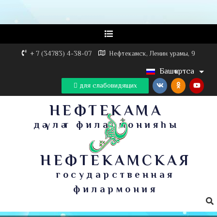
+ 7 (34783) 4-38-07
Нефтекамск, Ленин урамы, 9
Башҡортса
для слабовидящих
НЕФТЕКАМА
дәүләт филармонияһы
НЕФТЕКАМСКАЯ
государственная
филармония