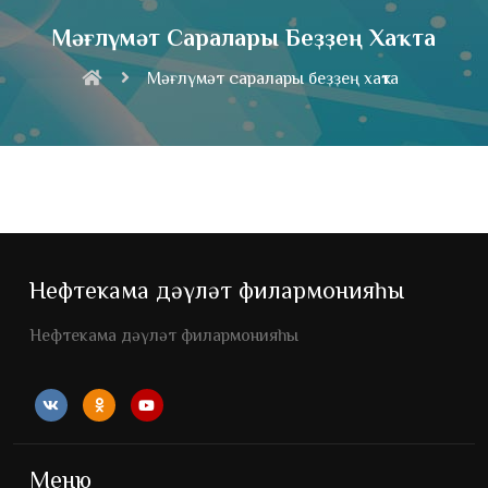
Мәғлүмәт Саралары Беҙҙең Хаҡта
Мәғлүмәт саралары беҙҙең хаҡта
Нефтекама дәүләт филармонияһы
Нефтекама дәүләт филармонияһы
Меню